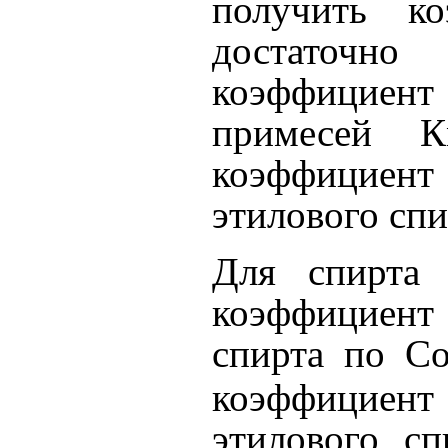
получить ко
достаточн
коэффицие
примесей 
коэффицие
этилового спи
Для спирта 
коэффицие
спирта по С
коэффицие
этилового сп