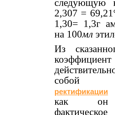
следующую к
2,307 = 69,21
1,30= 1,3г а
на 100
мл
этил
Из сказанно
коэффициент
действительн
собой к
(
ректификации
как он 
фактическ