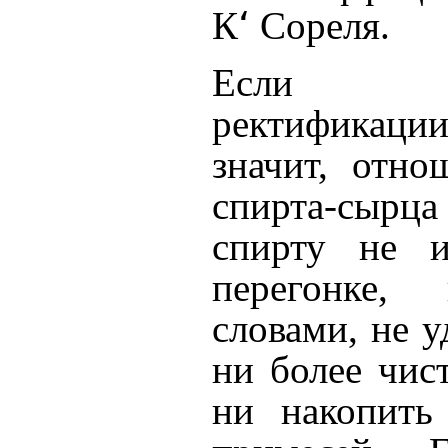
‘
К
Сореля.
Если ко
ректификаци
значит, отно
спирта-сырц
спирту не и
перегонке,
словами, не у
ни более чист
ни накопить