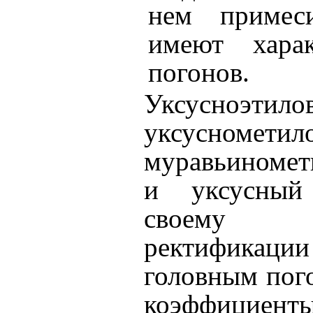
нем примеси
имеют харак
погонов.
Уксусноэтило
уксуснометил
муравьиноме
и уксусный
своему ко
ректификации
головным пого
коэффициент