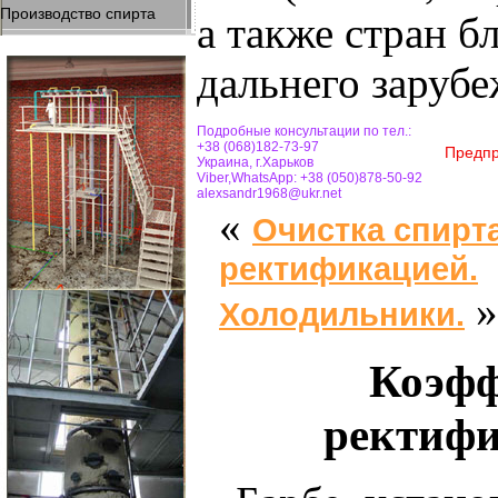
Производство спирта
а также стран б
дальнего зарубе
Подробные консультации по тел.:
+38 (068)182-73-97
Предпр
Украина, г.Харьков
Viber,WhatsApp: +38 (050)878-50-92
alexsandr1968@ukr.net
«
Очистка спирт
ректификацией.
»
Холодильники.
Коэф
ректифи