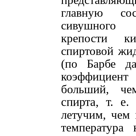
главную со
сивушного
крепости к
спиртовой жи
(по Барбе д
коэффицие
больший, че
спирта, т. е
летучим, чем 
к
температура