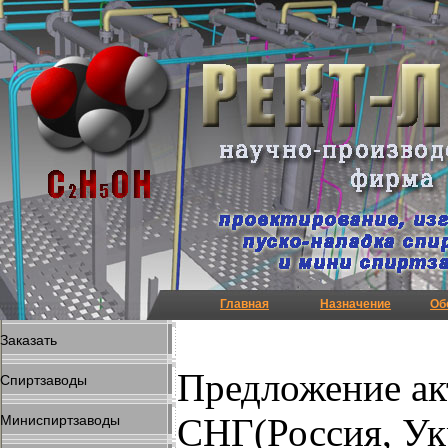
Главная
Назначение
Об
Заказать
Предложение ак
Спиртзаводы
СНГ(Россия, Ук
Миниспиртзаводы