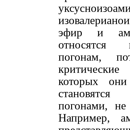
уксусноизоа
изовалериано
эфир и ам
относятся
погонам, п
критические
которых они
становятс
погонами, н
Например, а
представл