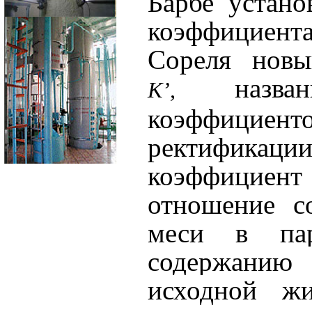
Барбе устан
коэффициент
Сореля новы
назва
К’,
коэффициент
ректифик
коэффицие
отношение с
меси в па
содержанию
исходной жи