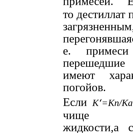
примесей. Е
то дестиллат 
загрязнен
перегонявшая
е. примеси 
перешедшие
имеют хара
погойов.
Если
‘
К
=Kn/K
чище пер
жидкости,а 