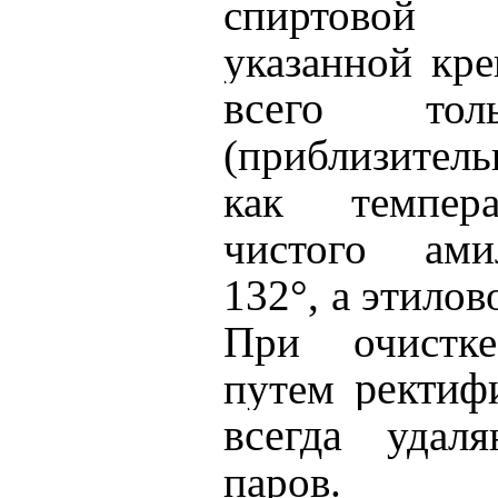
спиртово
указанной кре
всего
то
(приблизитель
как темпер
чистого ами
132°, а этилов
При очистке
ректиф
путем
всегда
удал
паров.