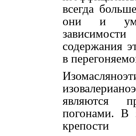
всегда больш
они и уме
зависимости
содержания э
в перегоняемо
Изомаслян
изовалериано
являются п
погонами. В 
крепости 