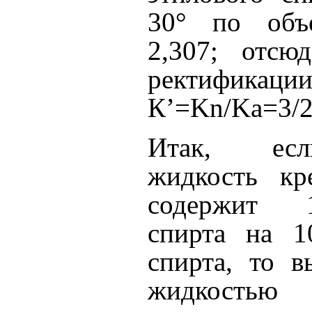
30° по объе
2,307; отсю
ректификации
К’=Kn/Ka=3/2
Итак, есл
жидкость кр
содержит 
спирта на 1
спирта, то в
жидкостью